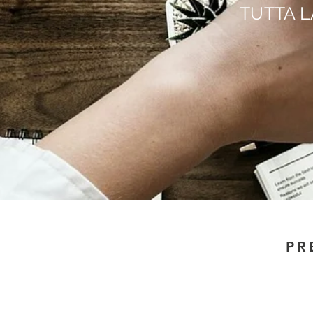
TUTTA L
PR