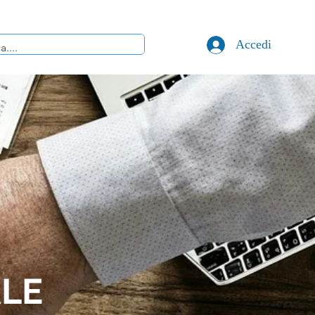
Accedi
A
LE