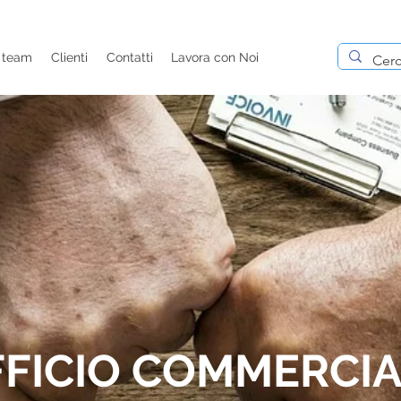
l team
Clienti
Contatti
Lavora con Noi
FICIO CO
MMERCI