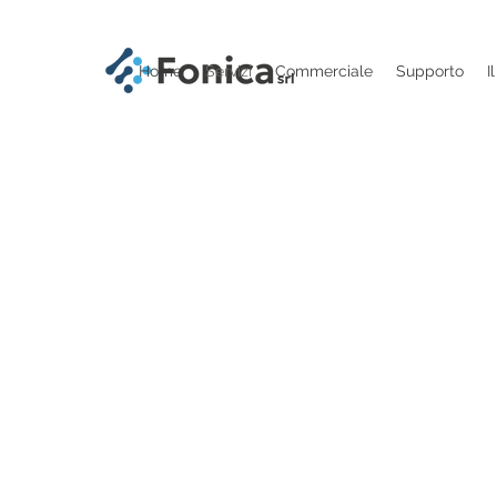
Home
Servizi
Commerciale
Supporto
I
Accelera il tuo b
Una soluzione completa 
grado di supportare lavor
mobilità.