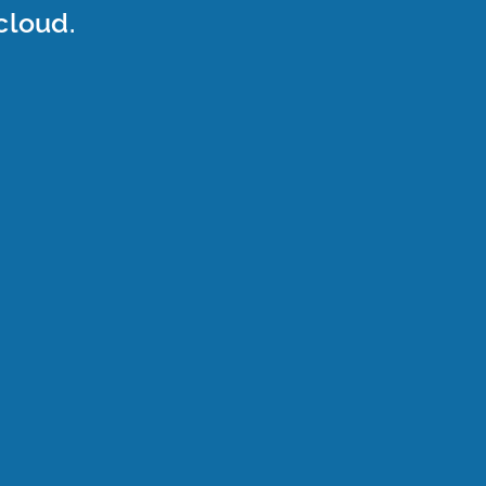
cloud.
rmette uno sviluppo
e con semplicità una
le.
RIDUZIONE ONERI
AMMINISTRATIVI