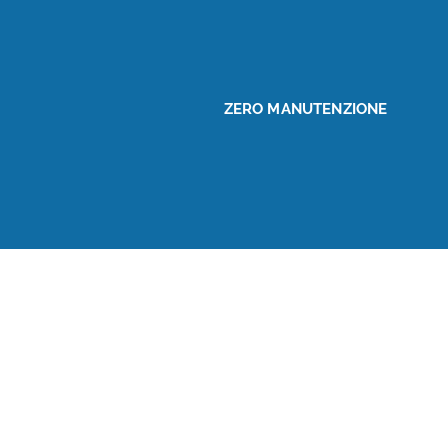
ZERO MANUTENZIONE
Una gamma 
Le implementazioni UCaaS 
essere considerato una mi
soluzione chiavi in mano P-