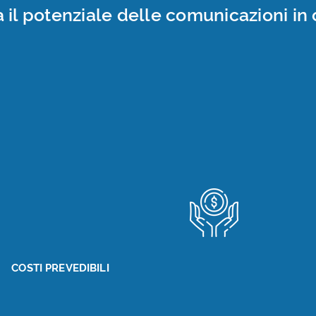
 il potenziale delle comunicazioni in 
ud è quasi universale. La flessibilità ambientale pe
 per gli affari di qualsiasi dimensione, per sfruttar
rie di funzionalità di comunicazione a livello azienda
RIDUZIONE SPESA
COSTI PREVEDIBILI
CAPITALE