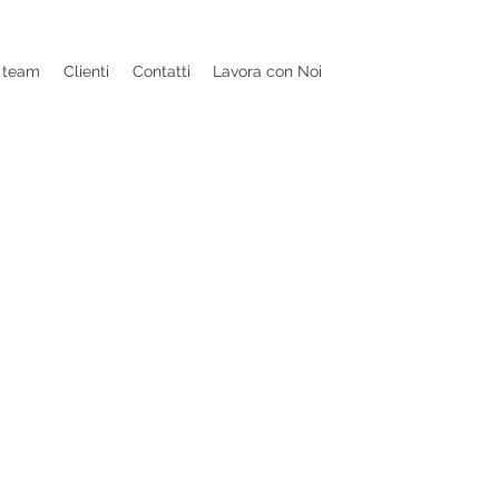
l team
Clienti
Contatti
Lavora con Noi
usiness
per centralini e UC in cloud in
atori in loco, a distanza e in